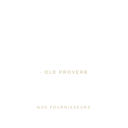
Le bonheur est en
soi, chez soi,
autour de soi, et
au-dessous de
soi.
- OLD PROVERB
NOS FOURNISSEURS